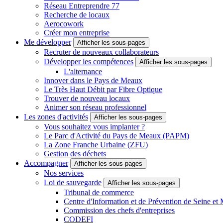
Réseau Entreprendre 77
Recherche de locaux
Aerocowork
Créer mon entreprise
Me développer
Afficher les sous-pages
Recruter de nouveaux collaborateurs
Développer les compétences
Afficher les sous-pages
L'alternance
Innover dans le Pays de Meaux
Le Très Haut Débit par Fibre Optique
Trouver de nouveau locaux
Animer son réseau professionnel
Les zones d'activités
Afficher les sous-pages
Vous souhaitez vous implanter ?
Le Parc d'Activité du Pays de Meaux (PAPM)
La Zone Franche Urbaine (ZFU)
Gestion des déchets
Accompagner
Afficher les sous-pages
Nos services
Loi de sauvegarde
Afficher les sous-pages
Tribunal de commerce
Centre d'Information et de Prévention de Seine et
Commission des chefs d'entreprises
CODEFI