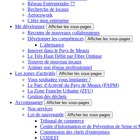
Réseau Entreprendre 77
Recherche de locaux
Aerocowork
Créer mon entreprise
Me développer
Afficher les sous-pages
Recruter de nouveaux collaborateurs
Développer les compétences
Afficher les sous-pages
L'alternance
Innover dans le Pays de Meaux
Le Très Haut Débit par Fibre Optique
Trouver de nouveau locaux
Animer son réseau professionnel
Les zones d'activités
Afficher les sous-pages
Vous souhaitez vous implanter ?
Le Parc d'Activité du Pays de Meaux (PAPM)
La Zone Franche Urbaine (ZFU)
Gestion des déchets
Accompagner
Afficher les sous-pages
Nos services
Loi de sauvegarde
Afficher les sous-pages
Tribunal de commerce
Centre d'Information et de Prévention de Seine et
Commission des chefs d'entreprises
CODEFI